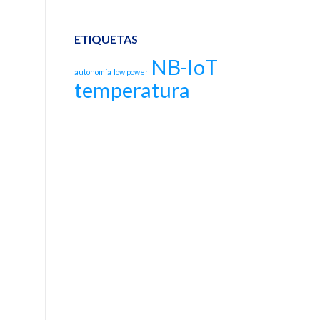
ETIQUETAS
NB-IoT
autonomía
low power
temperatura