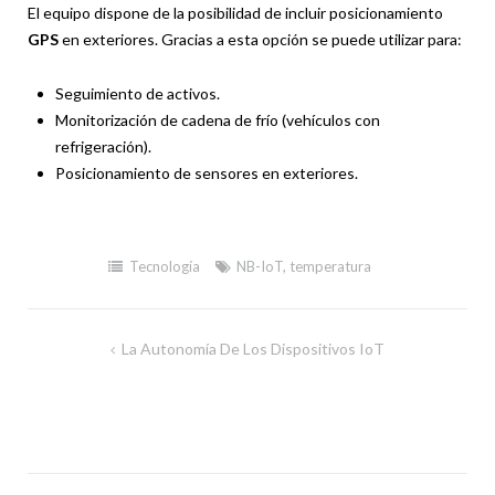
El equipo dispone de la posibilidad de incluir posicionamiento
GPS
en exteriores. Gracias a esta opción se puede utilizar para:
Seguimiento de activos.
Monitorización de cadena de frío (vehículos con
refrigeración).
Posicionamiento de sensores en exteriores.
Tecnología
NB-IoT
,
temperatura
La Autonomía De Los Dispositivos IoT
Navegación
de
entradas